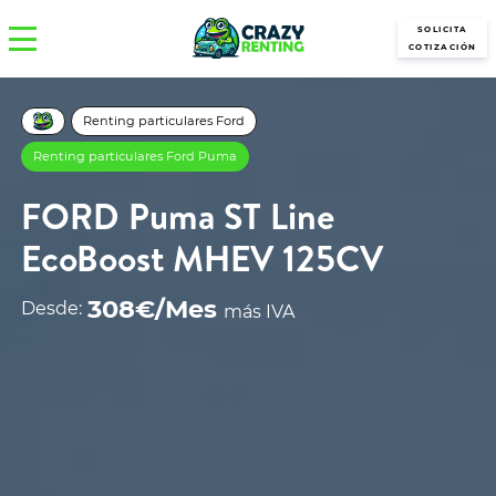
SOLICITA
COTIZACIÓN
Renting particulares Ford
Renting particulares Ford Puma
FORD Puma ST Line
EcoBoost MHEV 125CV
308€/Mes
Desde:
más IVA