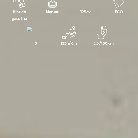
Híbrido
Manual
125cv
ECO
gasolina
5
123g/Km
5,5l/100km