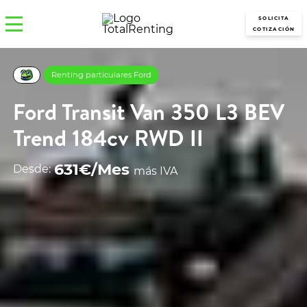
SOLICITA
COTIZACIÓN
Renting particulares Ford
Ford Transit Van 350 L3 BEV
Trend 184cv RWD II
631€/Mes
Desde:
más IVA