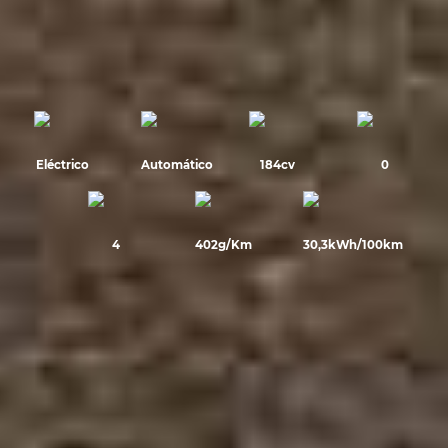
Eléctrico
Automático
184cv
0
4
402g/Km
30,3kWh/100km