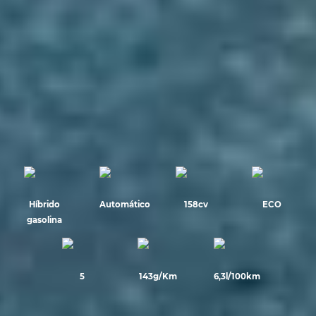
Híbrido
Automático
158cv
ECO
gasolina
5
143g/Km
6,3l/100km