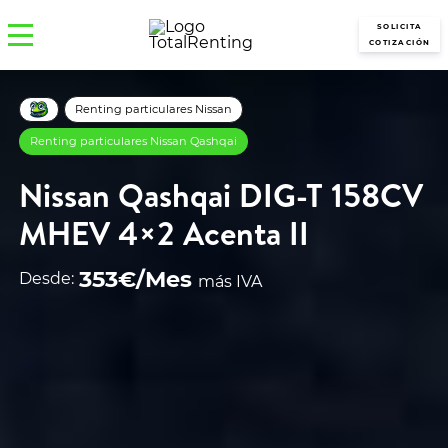
SOLICITA
COTIZACIÓN
Renting particulares Nissan
Renting particulares Nissan Qashqai
Nissan Qashqai DIG-T 158CV
MHEV 4×2 Acenta II
353€/Mes
Desde:
más IVA