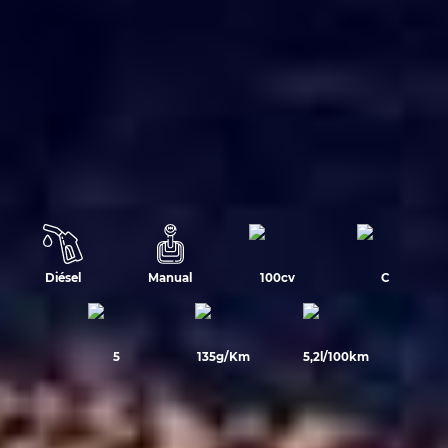
Diésel
Manual
100cv
C
5
135g/Km
5,2l/100km