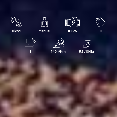
Diésel
Manual
100cv
C
5
140g/Km
5,3l/100km