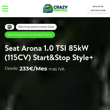
SOLICITA
COTIZACIÓN
Renting particulares Seat
Renting particulares Seat Arona
Seat Arona 1.0 TSI 85kW
(115CV) Start&Stop Style+
233€/Mes
Desde:
más IVA