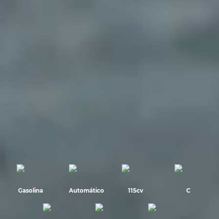
Gasolina
Automático
115cv
C