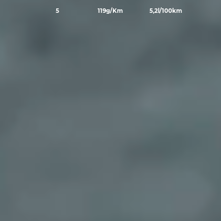
5
119g/Km
5,2l/100km