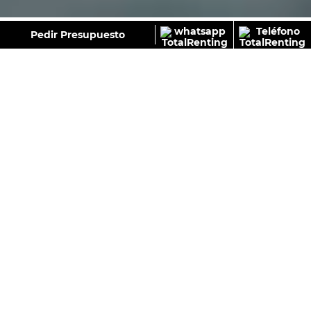
GALERÍA
Pedir Presupuesto
SKODA FABIA 1.0 TSI DSG SELECTION
299
€
Sin IVA
Desde:
/Mes+IVA
Con IVA
Colores:
ELIGE TU CUOTA
36 Meses
48 Meses
60 Meses