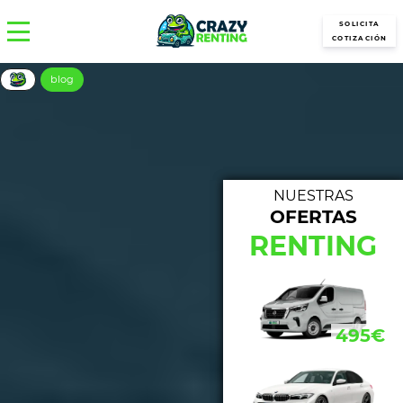
SOLICITA
COTIZACIÓN
blog
NUESTRAS
OFERTAS
NUE
RENTING
433€
495€