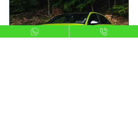
Alternativas a la Cancelación
Completa
Antes de tomar la decisión definitiva de cancelar
por completo tu contrato de renting, es prudente
evaluar cuidadosamente alternativas viables, como
la posibilidad de transferir la subrogación del