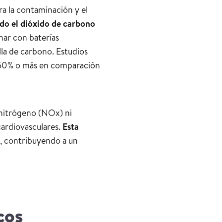
ra la contaminación y el
ndo el dióxido de carbono
nar con baterías
la de carbono. Estudios
n 50% o más en comparación
 nitrógeno (NOx) ni
cardiovasculares.
Esta
s, contribuyendo a un
cos