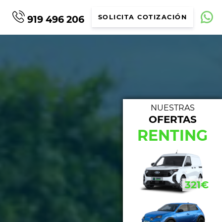
919 496 206
SOLICITA COTIZACIÓN
NUESTRAS
OFERTAS
NUE
RENTING
562€
321€