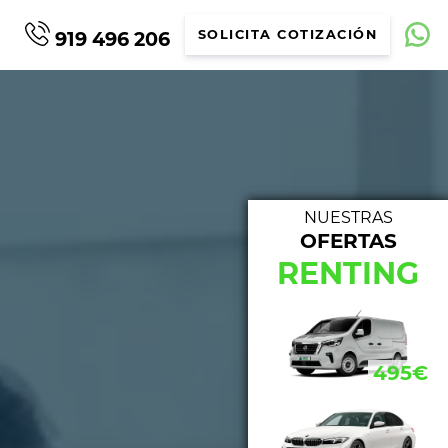
919 496 206
SOLICITA COTIZACIÓN
NUESTRAS
OFERTAS
NUE
RENTING
433€
495€