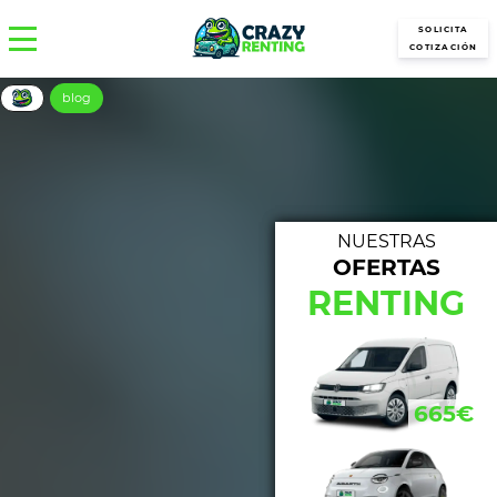
SOLICITA
COTIZACIÓN
blog
NUESTRAS
OFERTAS
NUE
RENTING
723€
665€