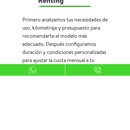
Renting
Primero analizamos tus necesidades de
uso, kilometraje y presupuesto para
recomendarte el modelo más
adecuado. Después configuramos
duración y condiciones personalizadas
para ajustar la cuota mensual a tu
perfil.
Una vez aprobada la operación, solo
tendrás que firmar el contrato y
esperar la entrega del vehículo. Desde
ese momento disfrutarás de tu coche
nuevo con todos los servicios incluidos
y sin preocupaciones adicionales.