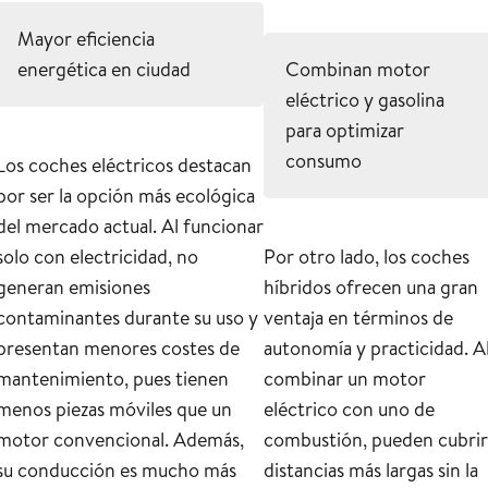
Mayor eficiencia
energética en ciudad
Combinan motor
eléctrico y gasolina
para optimizar
consumo
Los coches eléctricos destacan
por ser la opción más ecológica
del mercado actual. Al funcionar
solo con electricidad, no
Por otro lado, los coches
generan emisiones
híbridos ofrecen una gran
contaminantes durante su uso y
ventaja en términos de
presentan menores costes de
autonomía y practicidad. A
mantenimiento, pues tienen
combinar un motor
menos piezas móviles que un
eléctrico con uno de
motor convencional. Además,
combustión, pueden cubrir
su conducción es mucho más
distancias más largas sin la