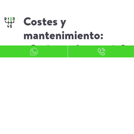
Costes y
mantenimiento:
¿Qué conviene más?
Aspectos económicos
Los coches eléctricos
, aunque suelen
tener un precio inicial más elevado que
los híbridos,
ofrecen un ahorro
significativo en costes de