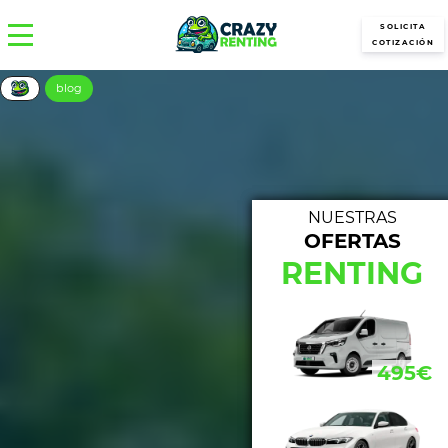
SOLICITA
COTIZACIÓN
blog
NUESTRAS
OFERTAS
NUE
RENTING
433€
495€