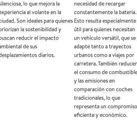
silenciosa, lo que mejora la
necesidad de recargar
experiencia al volante en la
constantemente la batería.
ciudad. Son ideales para quienes
Esto resulta especialmente
priorizan la sostenibilidad y
útil para quienes necesitan
buscan reducir el impacto
un vehículo versátil, que se
ambiental de sus
adapte tanto a trayectos
desplazamientos diarios.
urbanos como a viajes por
carretera. También reduce
el consumo de combustibl
y las emisiones en
comparación con coches
tradicionales, lo que
representa un compromis
eficiente y económico.