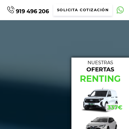
919 496 206
SOLICITA COTIZACIÓN
NUESTRAS
OFERTAS
NUE
RENTING
314€
337€