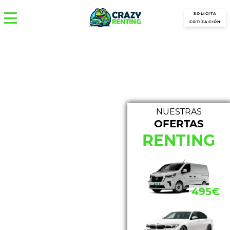
SOLICITA
COTIZACIÓN
NUESTRAS
OFERTAS
NUE
RENTING
433€
495€