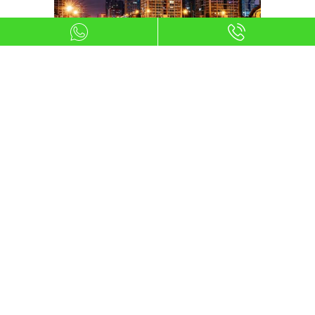
Ventajas
Todos los Gastos Incluidos: En
nuestras cuotas mensuales
están incluidos todos los
gastos de reparaciones,
mantenimientos, asistencia en