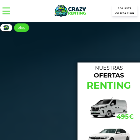
SOLICITA
COTIZACIÓN
blog
NUESTRAS
OFERTAS
NUE
RENTING
433€
495€