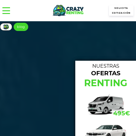
SOLICITA
COTIZACIÓN
blog
NUESTRAS
OFERTAS
NUE
RENTING
433€
495€