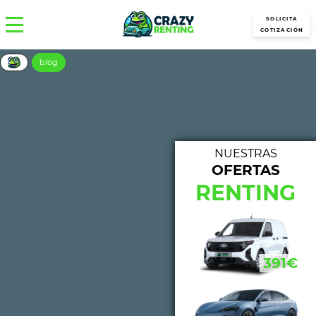
SOLICITA
COTIZACIÓN
blog
NUESTRAS
OFERTAS
NUE
RENTING
316€
391€