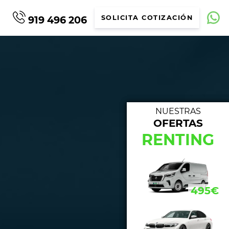
919 496 206
SOLICITA COTIZACIÓN
NUESTRAS
OFERTAS
NUE
RENTING
433€
495€