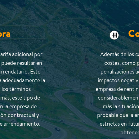
ora
Co
arifa adicional por
Además de los c
l puede resultar en
costes, como g
arrendatario. Esto
penalizaciones a
ca adecuadamente la
impactos negativos
 los términos
empresa de rentin
emás, este tipo de
considerablement
on la empresa de
más la situació
ión contractual y
probable que la 
de arrendamiento.
estrictas en fut
obtener 