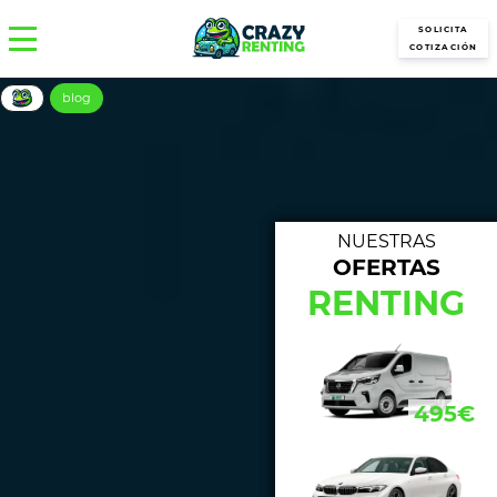
SOLICITA
COTIZACIÓN
blog
NUESTRAS
OFERTAS
NUE
RENTING
433€
495€