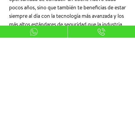
pocos años, sino que también te beneficias de estar
siempre al día con la tecnología más avanzada y los
más altos estándares de seguridad que la industria
automotriz tiene para ofrecer. Esta ventaja es
especialmente atractiva para aquellos apasionados
por la innovación y la seguridad vial. Además,
renovar tu coche con frecuencia con Crazy
Renting significa que siempre tendrás acceso a
vehículos que están en la vanguardia de
cumplimiento con las últimas normativas
ambientales, lo que asegura una conducción más
limpia y eficiente. Esto no solo contribuye a un
menor impacto ambiental, sino que también te
permite disfrutar de la experiencia de manejar un
vehículo que combina rendimiento óptimo con
responsabilidad ecológica, manteniéndote a la par