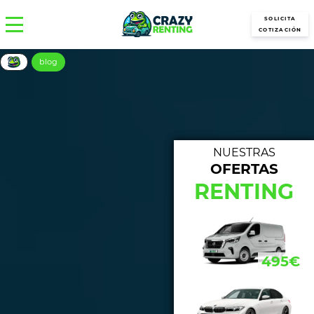
SOLICITA
COTIZACIÓN
blog
NUESTRAS
OFERTAS
NUE
RENTING
433€
495€