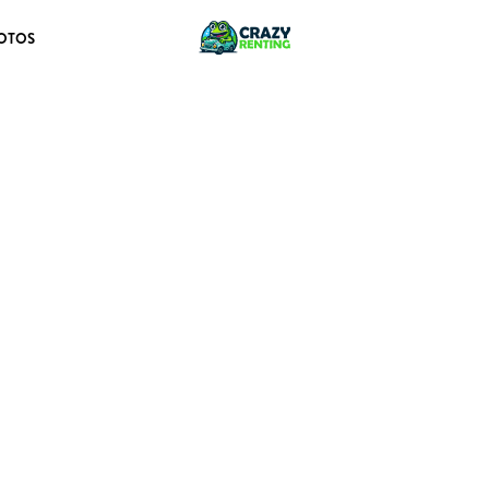
OTOS
olution 90kW – Canarias