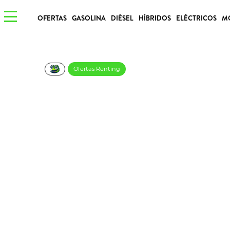
OFERTAS
GASOLINA
DIÉSEL
HÍBRIDOS
ELÉCTRICOS
M
Ofertas Renting
Renault 5 E-Tech Ev
€/Mes
Desde:
más IVA