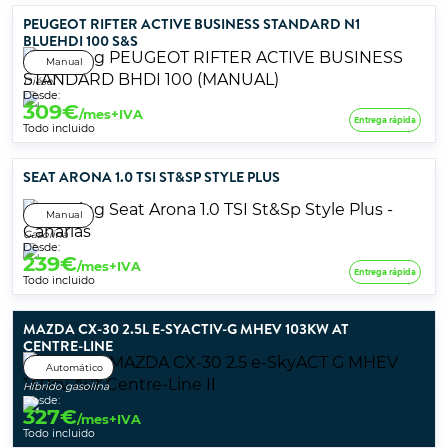
PEUGEOT RIFTER ACTIVE BUSINESS STANDARD N1
BLUEHDI 100 S&S
Manual
Diésel
Desde:
309
€
/mes+IVA
Entrega rápida
Todo incluido
SEAT ARONA 1.0 TSI ST&SP STYLE PLUS
Manual
Gasolina
Desde:
239
€
/mes+IVA
Entrega rápida
Todo incluido
MAZDA CX-30 2.5L E-SYACTIV-G MHEV 103KW AT
CENTRE-LINE
Automático
Híbrido gasolina
Desde:
327
€
/mes+IVA
Todo incluido