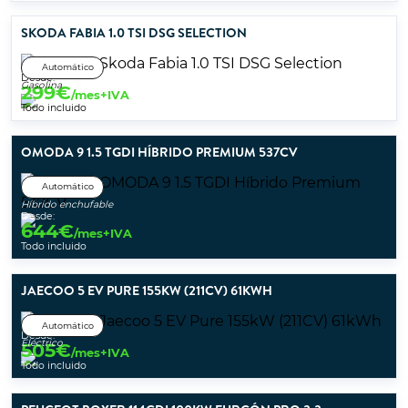
SKODA FABIA 1.0 TSI DSG SELECTION
Automático
Desde:
Gasolina
299
€
/mes+IVA
Todo incluido
OMODA 9 1.5 TGDI HÍBRIDO PREMIUM 537CV
Automático
Híbrido enchufable
Desde:
644
€
/mes+IVA
Todo incluido
JAECOO 5 EV PURE 155KW (211CV) 61KWH
Automático
Desde:
Eléctrico
505
€
/mes+IVA
Todo incluido