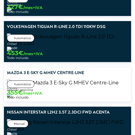
Desde:
Gasolina
327
€
/mes+IVA
Todo incluido
VOLKSWAGEN TIGUAN R-LINE 2.0 TDI 110KW DSG
Automático
Diésel
Desde:
453
€
/mes+IVA
Todo incluido
MAZDA 3 E-SKY G MHEV CENTRE-LINE
Automático
Desde:
Híbrido gasolina
355
€
/mes+IVA
Todo incluido
NISSAN INTERSTAR L2H2 3.5T 2.3DCI FWD ACENTA
Manual
Diésel
Desde: