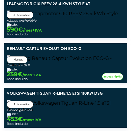
LEAPMOTOR C10 REEV 28.4 KWH STYLE AT
Automático
Híbrido enchufable
Desde:
590
€
/mes+IVA
Todo incluido
RENAULT CAPTUR EVOLUTION ECO-G
Manual
Gasolina + GLP
Desde:
259
€
/mes+IVA
Entrega rápida
Todo incluido
VOLKSWAGEN TIGUAN R-LINE 1.5 ETSI 110KW DSG
Automático
Híbrido gasolina
Desde:
453
€
/mes+IVA
Todo incluido