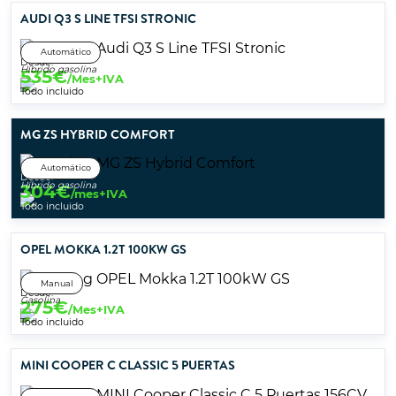
AUDI Q3 S LINE TFSI STRONIC
Automático
Desde:
Híbrido gasolina
535
€
/Mes+IVA
Todo incluido
MG ZS HYBRID COMFORT
Automático
Desde:
Híbrido gasolina
304
€
/mes+IVA
Todo incluido
OPEL MOKKA 1.2T 100KW GS
Manual
Desde:
Gasolina
275
€
/Mes+IVA
Todo incluido
MINI COOPER C CLASSIC 5 PUERTAS