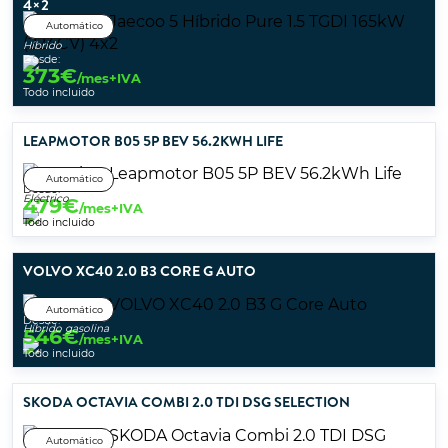
4×2
Automático
Híbrido
Desde:
373
€
/mes+IVA
Todo incluido
LEAPMOTOR B05 5P BEV 56.2KWH LIFE
Automático
Desde:
Eléctrico
479
€
/mes+IVA
Todo incluido
VOLVO XC40 2.0 B3 CORE G AUTO
Automático
Desde:
Híbrido gasolina
546
€
/mes+IVA
Todo incluido
SKODA OCTAVIA COMBI 2.0 TDI DSG SELECTION
Automático