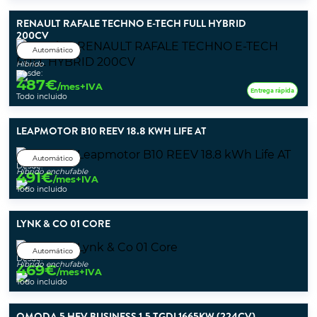
RENAULT RAFALE TECHNO E-TECH FULL HYBRID
200CV
Automático
Híbrido
Desde:
487
€
/mes+IVA
Entrega rápida
Todo incluido
LEAPMOTOR B10 REEV 18.8 KWH LIFE AT
Automático
Desde:
Híbrido enchufable
491
€
/mes+IVA
Todo incluido
LYNK & CO 01 CORE
Automático
Desde:
Híbrido enchufable
469
€
/mes+IVA
Todo incluido
OMODA 5 HEV BUSINESS 1.5 TGDI 1665KW (224CV)