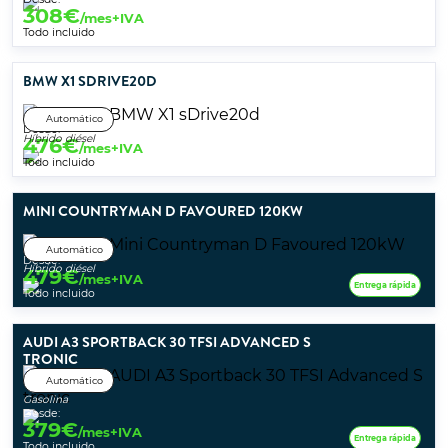
308
€
/mes+IVA
Todo incluido
BMW X1 SDRIVE20D
Automático
Desde:
Híbrido diésel
476
€
/mes+IVA
Todo incluido
MINI COUNTRYMAN D FAVOURED 120KW
Automático
Desde:
Híbrido diésel
479
€
/mes+IVA
Entrega rápida
Todo incluido
AUDI A3 SPORTBACK 30 TFSI ADVANCED S
TRONIC
Automático
Gasolina
Desde:
379
€
/mes+IVA
Entrega rápida
Todo incluido