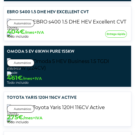
EBRO S400 1.5 DHE HEV EXCELLENT CVT
Automático
Desde:
Híbrido
404
€
/mes+IVA
Entrega rápida
Todo incluido
OMODA 5 EV 61KWH PURE 155KW
Automático
Eléctrico
Desde:
461
€
/mes+IVA
Todo incluido
TOYOTA YARIS 120H 116CV ACTIVE
Automático
Desde:
Híbrido
275
€
/mes+IVA
Todo incluido