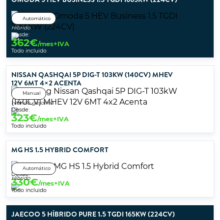
Automático
Híbrido
Desde:
362
€
/mes+IVA
Todo incluido
NISSAN QASHQAI 5P DIG-T 103KW (140CV) MHEV
12V 6MT 4×2 ACENTA
Manual
Híbrido gasolina
Desde:
323
€
/mes+IVA
Todo incluido
MG HS 1.5 HYBRID COMFORT
Automático
Desde:
Híbrido
330
€
/mes+IVA
Todo incluido
JAECOO 5 HÍBRIDO PURE 1.5 TGDI 165KW (224CV)