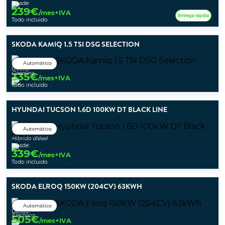
Desde:
239
€
/mes+IVA
Entrega rápida
Todo incluido
SKODA KAMIQ 1.5 TSI DSG SELECTION
Automático
Desde:
Gasolina
335
€
/mes+IVA
Todo incluido
HYUNDAI TUCSON 1.6D 100KW DT BLACK LINE
Automático
Híbrido diésel
Desde:
339
€
/mes+IVA
Todo incluido
SKODA ELROQ 150KW (204CV) 63KWH
Automático
Desde:
Eléctrico
505
€
/mes+IVA