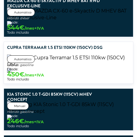
MAZDA CX-60 E-SKYACTIV D MHEV 8AT RWD
EXCLUSIVE-LINE
Automático
Híbrido diésel
Desde:
544
€
/mes+IVA
Todo incluido
CUPRA TERRAMAR 1.5 ETSI 110KW (150CV) DSG
Automático
Híbrido gasolina
Desde:
450
€
/mes+IVA
Todo incluido
KIA STONIC 1.0 T-GDI 85KW (115CV) MHEV
CONCEPT
Manual
Híbrido gasolina
Desde:
246
€
/mes+IVA
Todo incluido