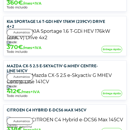
360
€
/mes+IVA
Todo incluido
KIA SPORTAGE 1.6 T-GDI HEV 176KW (239CV) DRIVE
4×2
Automático
Híbrido
Desde:
370
€
/mes+IVA
Entrega rápida
Todo incluido
MAZDA CX-5 2.5 E-SKYACTIV G MHEV CENTRE-
LINE 141CV
Automático
Híbrido gasolina
Desde:
412
€
/mes+IVA
Entrega rápida
Todo incluido
CITROEN C4 HYBRID E-DCS6 MAX 145CV
Automático
Desde:
Híbrido gasolina
338
€
/mes+IVA