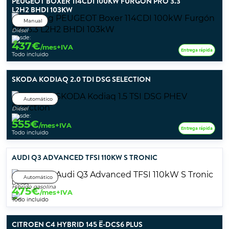
PEUGEOT BOXER 114CDI 100KW FURGÓN PRO 3.3
L2H2 BHDI 103KW
Manual
Diésel
Desde:
437
€
/mes+IVA
Entrega rápida
Todo incluido
SKODA KODIAQ 2.0 TDI DSG SELECTION
Automático
Diésel
Desde:
555
€
/mes+IVA
Entrega rápida
Todo incluido
AUDI Q3 ADVANCED TFSI 110KW S TRONIC
Automático
Desde:
Híbrido gasolina
475
€
/mes+IVA
Todo incluido
CITROEN C4 HYBRID 145 Ë-DCS6 PLUS