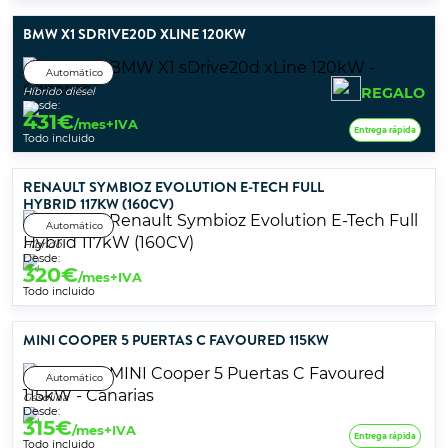
BMW X1 SDRIVE20D XLINE 120KW
Automático
REGALO
Híbrido diésel
Desde:
431
€
/mes+IVA
Entrega rápida
Todo incluido
RENAULT SYMBIOZ EVOLUTION E-TECH FULL
HYBRID 117KW (160CV)
Automático
Híbrido
Desde:
320
€
/mes+IVA
Todo incluido
MINI COOPER 5 PUERTAS C FAVOURED 115KW
Automático
Gasolina
Desde:
315
€
/mes+IVA
Entrega rápida
Todo incluido