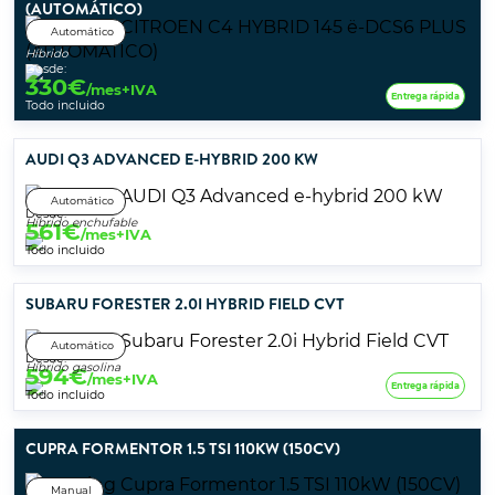
(AUTOMÁTICO)
Automático
Híbrido
Desde:
330
€
/mes+IVA
Entrega rápida
Todo incluido
AUDI Q3 ADVANCED E-HYBRID 200 KW
Automático
Desde:
Híbrido enchufable
561
€
/mes+IVA
Todo incluido
SUBARU FORESTER 2.0I HYBRID FIELD CVT
Automático
Desde:
Híbrido gasolina
594
€
/mes+IVA
Entrega rápida
Todo incluido
CUPRA FORMENTOR 1.5 TSI 110KW (150CV)
Manual