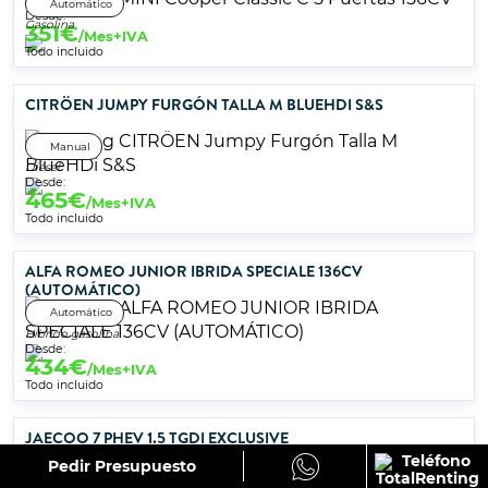
Automático
Desde:
Gasolina
351
€
/Mes+IVA
Todo incluido
CITRÖEN JUMPY FURGÓN TALLA M BLUEHDI S&S
Manual
Diésel
Desde:
465
€
/Mes+IVA
Todo incluido
ALFA ROMEO JUNIOR IBRIDA SPECIALE 136CV
(AUTOMÁTICO)
Automático
Híbrido gasolina
Desde:
434
€
/Mes+IVA
Todo incluido
JAECOO 7 PHEV 1.5 TGDI EXCLUSIVE
Pedir Presupuesto
Automático