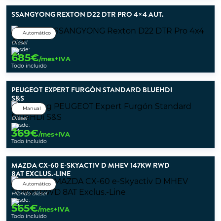
SSANGYONG REXTON D22 DTR PRO 4×4 AUT.
Automático
Diésel
Desde:
685
€
/mes+IVA
Todo incluido
PEUGEOT EXPERT FURGÓN STANDARD BLUEHDI
S&S
Manual
Diésel
Desde:
369
€
/mes+IVA
Todo incluido
MAZDA CX-60 E-SKYACTIV D MHEV 147KW RWD
8AT EXCLUS.-LINE
Automático
Híbrido diésel
Desde:
565
€
/mes+IVA
Todo incluido