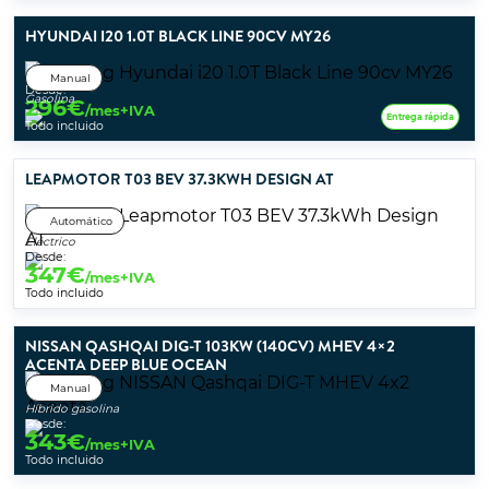
HYUNDAI I20 1.0T BLACK LINE 90CV MY26
Manual
Desde:
Gasolina
296
€
/mes+IVA
Entrega rápida
Todo incluido
LEAPMOTOR T03 BEV 37.3KWH DESIGN AT
Automático
Eléctrico
Desde:
347
€
/mes+IVA
Todo incluido
NISSAN QASHQAI DIG-T 103KW (140CV) MHEV 4×2
ACENTA DEEP BLUE OCEAN
Manual
Híbrido gasolina
Desde:
343
€
/mes+IVA
Todo incluido