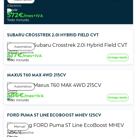
Eléctrico
Desde:
572
€
/mes+IVA
Todo incluido
SUBARU CROSSTREK 2.0I HYBRID FIELD CVT
Automático
Desde:
Híbrido gasolina
517
€
/mes+IVA
Entrega rápida
Todo incluido
MAXUS T60 MAX 4WD 215CV
Automático
Desde:
Diésel
586
€
/mes+IVA
Entrega rápida
Todo incluido
FORD PUMA ST LINE ECOBOOST MHEV 125CV
Manual
Híbrido gasolina
Desde: