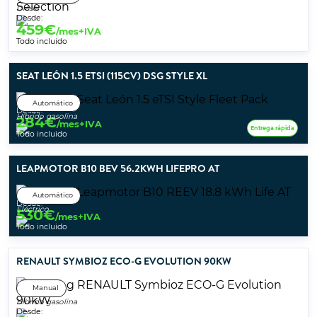
Diésel
Desde:
459
€
/mes+IVA
Todo incluido
SEAT LEÓN 1.5 ETSI (115CV) DSG STYLE XL
Automático
Desde:
Híbrido gasolina
284
€
/mes+IVA
Entrega rápida
Todo incluido
LEAPMOTOR B10 BEV 56.2KWH LIFEPRO AT
Automático
Desde:
Eléctrico
530
€
/mes+IVA
Todo incluido
RENAULT SYMBIOZ ECO-G EVOLUTION 90KW
Manual
Híbrido gasolina
Desde: