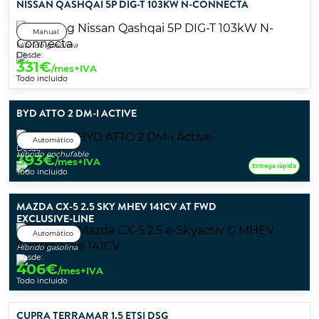
NISSAN QASHQAI 5P DIG-T 103KW N-CONNECTA
Manual
Híbrido gasolina
Desde:
331
€
/mes+IVA
Todo incluido
BYD ATTO 2 DM-I ACTIVE
Automático
Desde:
Híbrido enchufable
393
€
/mes+IVA
Entrega rápida
Todo incluido
MAZDA CX-5 2.5 SKY MHEV 141CV AT FWD
EXCLUSIVE-LINE
Automático
Híbrido gasolina
Desde:
406
€
/mes+IVA
Todo incluido
CUPRA TERRAMAR 1.5 ETSI DSG