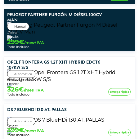
PEUGEOT PARTNER FURGÓN M DIÉSEL 100CV
MAN
Manual
Diésel
Desde:
299
€
/mes+IVA
Todo incluido
OPEL FRONTERA GS 1.2T XHT HYBRID EDCT6
107KW S/S
Automático
Híbrido gasolina
Desde:
326
€
/mes+IVA
Entrega rápida
Todo incluido
DS 7 BLUEHDI 130 AT. PALLAS
Automático
Desde:
Diésel
399
€
/mes+IVA
Entrega rápida
Todo incluido