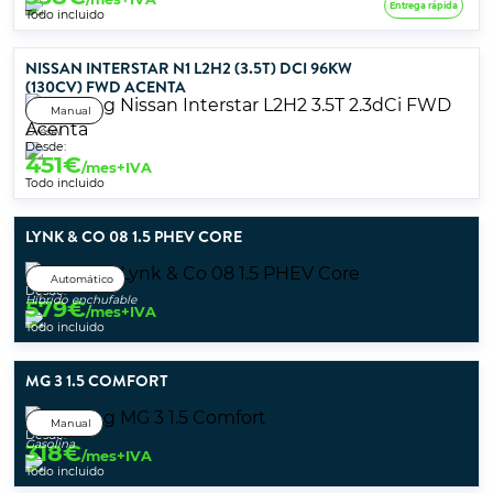
Entrega rápida
Todo incluido
NISSAN INTERSTAR N1 L2H2 (3.5T) DCI 96KW
(130CV) FWD ACENTA
Manual
Diésel
Desde:
451
€
/mes+IVA
Todo incluido
LYNK & CO 08 1.5 PHEV CORE
Automático
Desde:
Híbrido enchufable
579
€
/mes+IVA
Todo incluido
MG 3 1.5 COMFORT
Manual
Desde:
Gasolina
318
€
/mes+IVA
Todo incluido