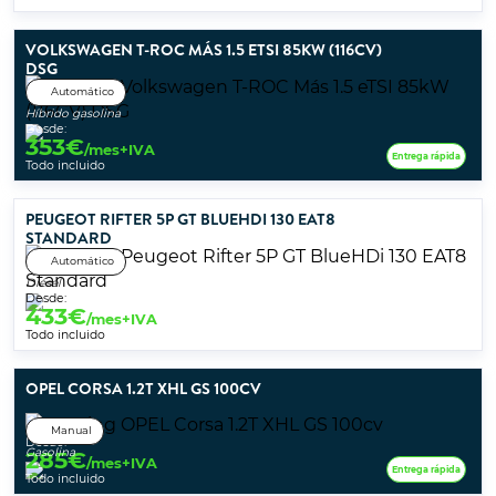
VOLKSWAGEN T-ROC MÁS 1.5 ETSI 85KW (116CV)
DSG
Automático
Híbrido gasolina
Desde:
353
€
/mes+IVA
Entrega rápida
Todo incluido
PEUGEOT RIFTER 5P GT BLUEHDI 130 EAT8
STANDARD
Automático
Diésel
Desde:
433
€
/mes+IVA
Todo incluido
OPEL CORSA 1.2T XHL GS 100CV
Manual
Desde:
Gasolina
285
€
/mes+IVA
Entrega rápida
Todo incluido