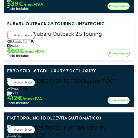
539
€
/mes+IVA
Entrega rápida
Todo incluido
SUBARU OUTBACK 2.5 TOURING LINEATRONIC
Automático
Gasolina
Desde:
660
€
/mes+IVA
Entrega rápida
Todo incluido
EBRO S700 1.6 TGDI LUXURY 7 DCT LUXURY
Automático
Híbrido
Desde:
412
€
/mes+IVA
Entrega rápida
Todo incluido
FIAT TOPOLINO 1 DOLCEVITA (AUTOMÁTICO)
Automático
Eléctrico